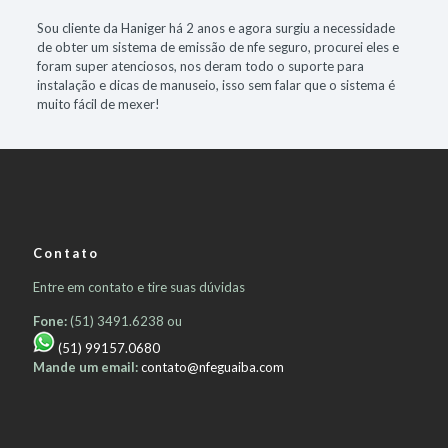
Sou cliente da Haniger há 2 anos e agora surgiu a necessidade
de obter um sistema de emissão de nfe seguro, procurei eles e
foram super atenciosos, nos deram todo o suporte para
instalação e dicas de manuseio, isso sem falar que o sistema é
muito fácil de mexer!
Contato
Entre em contato e tire suas dúvidas
Fone:
(51) 3491.6238 ou
(51) 99157.0680
Mande um email:
contato@nfeguaiba.com