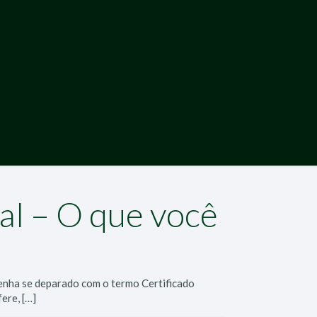
tal – O que você
enha se deparado com o termo Certificado
fere,
[…]