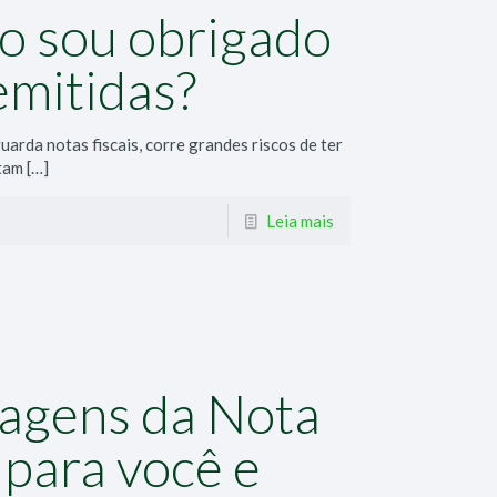
o sou obrigado
emitidas?
arda notas fiscais, corre grandes riscos de ter
tam
[…]
Leia mais
agens da Nota
 para você e