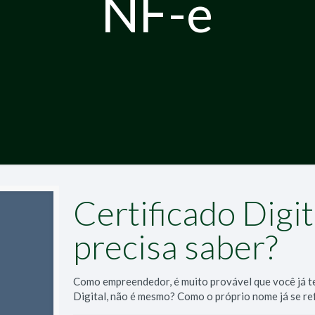
NF-e
Certificado Digi
precisa saber?
Como empreendedor, é muito provável que você já t
Digital, não é mesmo? Como o próprio nome já se re