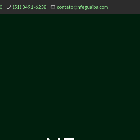
80
(51) 3491-6238
contato@nfeguaiba.com